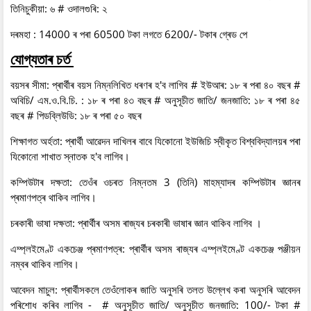
তিনিচুকীয়া: ৬ # ওদালগুৰি: ২
দৰমহা : 14000 ৰ পৰা 60500 টকা লগতে 6200/- টকাৰ গ্ৰেড পে
যোগ্যতাৰ চৰ্ত
বয়সৰ সীমা: প্ৰাৰ্থীৰ বয়স নিম্নলিখিত ধৰণৰ হ'ব লাগিব # ইউআৰ: ১৮ ৰ পৰা ৪০ বছৰ #
অবিচি/ এম.ও.বি.চি. : ১৮ ৰ পৰা ৪৩ বছৰ # অনুসূচীত জাতি/ জনজাতি: ১৮ ৰ পৰা ৪৫
বছৰ # পিডব্লিউডি: ১৮ ৰ পৰা ৫০ বছৰ
শিক্ষাগত অৰ্হতা: প্ৰাৰ্থী আৱেদন দাখিলৰ বাবে যিকোনো ইউজিচি স্বীকৃত বিশ্ববিদ্যালয়ৰ পৰা
যিকোনো শাখাত স্নাতক হ'ব লাগিব।
কম্পিউটাৰ দক্ষতা: তেওঁৰ ওচৰত নিম্নতম 3 (তিনি) মাহম্যাদৰ কম্পিউটাৰ জ্ঞানৰ
প্ৰমাণপত্ৰ থাকিব লাগিব।
চৰকাৰী ভাষা দক্ষতা: প্ৰাৰ্থীৰ অসম ৰাজ্যৰ চৰকাৰী ভাষাৰ জ্ঞান থাকিব লাগিব ।
এম্প্লইমেণ্ট একচেঞ্জ প্ৰমাণপত্ৰ: প্ৰাৰ্থীৰ অসম ৰাজ্যৰ এম্প্লইমেণ্ট একচেঞ্জ পঞ্জীয়ন
নম্বৰ থাকিব লাগিব।
আবেদন মাচুল: প্ৰাৰ্থীসকলে তেওঁলোকৰ জাতি অনুসৰি তলত উল্লেখ কৰা অনুসৰি আবেদন
পৰিশোধ কৰিব লাগিব - # অনুসূচীত জাতি/ অনুসূচীত জনজাতি: 100/- টকা #