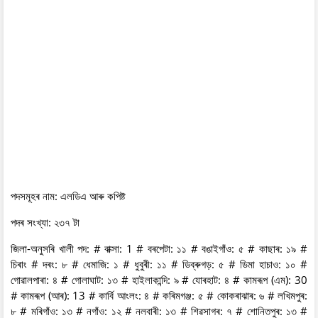
পদসমূহৰ নাম: এলডিএ আৰু কপিষ্ট
পদৰ সংখ্যা: ২৩৭ টা
জিলা-অনুসৰি খালী পদ: # বাক্সা: 1 # বৰপেটা: ১১ # বঙাইগাঁও: ৫ # কাছাৰ: ১৯ #
চিৰাং # দৰং: ৮ # ধেমাজি: ১ # ধুবুৰী: ১১ # ডিব্ৰুগড়: ৫ # ডিমা হাচাও: ১০ #
গোৱালপাৰা: ৪ # গোলাঘাট: ১৩ # হাইলাকান্দি: ৯ # যোৰহাট: ৪ # কামৰূপ (এম): 30
# কামৰূপ (আৰ): 13 # কাৰ্বি আংলং: ৪ # কৰিমগঞ্জ: ৫ # কোকৰাঝাৰ: ৬ # লখিমপুৰ:
৮ # মৰিগাঁও: ১৩ # নগাঁও: ১২ # নলবাৰী: ১৩ # শিৱসাগৰ: ৭ # শোনিতপুৰ: ১৩ #