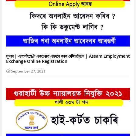
সুখৱৰ | এম্প্লইমেণ্ট একচেঞ্জত এইদৰে কৰক ৰেজিচট্ৰেচন | Assam Employment
Exchange Online Registration
September 27, 2021