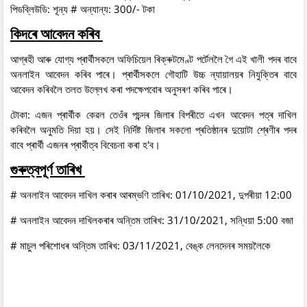
পিডব্লিউডি: শূন্য # অন্যান্য: 300/- টকা
কিদৰে আবেদন কৰিব
আগ্ৰহী আৰু যোগ্য প্ৰাৰ্থীসকলে অফিচিয়েল ৰিক্ৰুটমেণ্ট পৰ্টেললৈ গৈ এই খালী পদৰ বাবে
অনলাইন আবেদন কৰিব পাৰে। প্ৰাৰ্থীসকলে গৌহাটি উচ্চ ন্যায়ালয়ৰ নিযুক্তিৰ বাবে
আবেদন কৰিবলৈ তলত উল্লেখ কৰা পদক্ষেপবোৰ অনুসৰণ কৰিব পাৰে।
টোকা: এজন প্ৰাৰ্থীক কেৱল তেওঁৰ পচন্দৰ জিলাৰ বিপৰীতে এখন আবেদন পত্ৰ দাখিল
কৰিবলৈ অনুমতি দিয়া হয়। সেই নিৰ্দিষ্ট জিলাৰ সকলো প্ৰতিষ্ঠানৰ দুয়োটা শ্ৰেণীৰ পদৰ
বাবে প্ৰাৰ্থী এজনৰ প্ৰাৰ্থীত্ব বিবেচনা কৰা হ'ব।
গুৰুত্বপূৰ্ণ তাৰিখ
# অনলাইন আবেদন দাখিল কৰাৰ আৰম্ভণি তাৰিখ: 01/10/2021, দুপৰীয়া 12:00
# অনলাইন আবেদন দাখিলকৰাৰ অন্তিম তাৰিখ: 31/10/2021, সন্ধিয়া 5:00 বজা
# মাচুল পৰিশোধৰ অন্তিম তাৰিখ: 03/11/2021, বেঙ্ক লেনদেনৰ সময়লৈকে