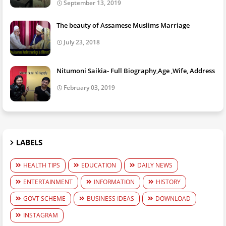
September 13, 2019
The beauty of Assamese Muslims Marriage
July 23, 2018
Nitumoni Saikia- Full Biography,Age ,Wife, Address
February 03, 2019
LABELS
HEALTH TIPS
EDUCATION
DAILY NEWS
ENTERTAINMENT
INFORMATION
HISTORY
GOVT SCHEME
BUSINESS IDEAS
DOWNLOAD
INSTAGRAM