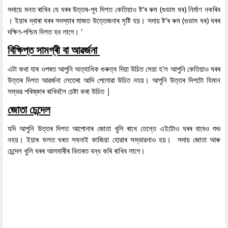
সদায়ে মনত ৰাখিব যে ঘৰৰ উত্তৰ-পূব দিশত কেতিয়াও ষ্ট'ৰ ৰুম (গুডাম ঘৰ) নিৰ্মাণ নকৰিব
। ইয়াৰ দ্বাৰা ঘৰৰ সদস্যাৰ মাজত উত্তেজনাৰ সৃষ্টি হয়। সদায় ষ্ট'ৰ ৰুম (গুডাম ঘৰ) ঘৰৰ
দক্ষিণ-পশ্চিম দিশত হব লাগে। '
বিক্ষিপ্ত সামগ্ৰী বা আৱৰ্জনা
এটা কথা যাৰ ওপৰত আপুনি অত্যাধিক গুৰুত্ব দিয়া উচিত সেয়া হ'ল আপুনি কেতিয়াও ঘৰৰ
উত্তৰ দিশত আৱৰ্জনা লেতেৰা আদি পেলোৱা উচিত নহয়। আপুনি উত্তৰ দিশটো যিমান
সম্ভৱ পৰিষ্কাৰ ৰাখিবলৈ চেষ্টা কৰা উচিত |
জোতা চেন্দেল
যদি আপুনি উত্তৰ দিশত আপোনাৰ জোতা খুলি ৰাখে তেন্তে এইটোও ঘৰৰ বাবেও শুভ
নহয়। ইয়াৰ ফলত ঘৰত সঘনাই কাজিয়া হোৱাৰ সম্ভাৱনাও হয়। সদায় জোতা আৰু
চেন্দেল খুলি ঘৰৰ আলমাৰীৰ ভিতৰত বন্ধ কৰি ৰাখিব লাগে।