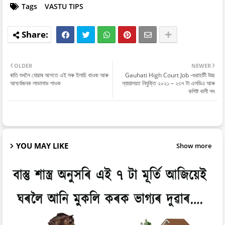
Tags
VASTU TIPS
OLDER
NEWER
ৰাতি শুবলৈ যোৱাৰ আগতে এই সৰু ইলাচি খাওক আৰু
Gauhati High Court Job -গুৱাহাটী উচ্চ
আশ্চৰ্যজনক লাভালাভ পাওক
ন্যায়ালয়ত নিযুক্তি ২০২১ – ২৩৭ টা এলডিএ আৰু
কপিষ্ট খালী পদ
YOU MAY LIKE
Show more