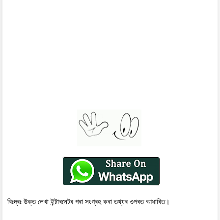
বিঃদ্ৰঃ উক্ত লেখা ইন্টাৰনেটৰ পৰা সংগ্ৰহ কৰা তথ্যৰ ওপৰত আধাৰিত।