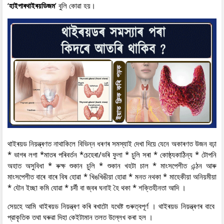
‘
হাইপাৰথাইৰয়ডিজম
’ বুলি কোৱা হয়।
থাইৰয়ড নিয়ন্ত্ৰণত নাথাকিলে বিভিন্ন ধৰণৰ সমস্যাই দেখা দিয়ে যেনে অকাৰণত উজন বঢ়া
* ভাগৰ লগা *মাতৰ পৰিবৰ্তন *চেহেৰা/ভৰি ফুলা * চুলি সৰা * কোষ্ঠ্যকাঠিন্য * টোপনি
অহাত অসুবিধা * ৰুক্ষ শুকান চুলি * শুকান খহটা চাল * মাংসপেশীত এন্ঠন আৰু
মাংসপেশীত বাৰে বাৰে বিষ হোৱা * খিঙখিঙীয়া হোৱা * মনত নথকা * মাহেকীয়া অনিয়মীয়া
* যৌন ইচ্ছা কমি যোৱা * চৰ্দী বা জ্বৰ ঘনাই হৈ থকা * শক্তিহীনতা আদি ।
সেয়হে আমি থাইৰয়ড নিয়ন্ত্ৰণ কৰি ৰখাটো যথেষ্ট গুৰুত্বপূৰ্ণ । থাইৰয়ড নিয়ন্ত্ৰণৰ বাবে
প্রাকৃতিক তথা ঘৰুৱা দিহা কেইটামান তলত উল্লেখ কৰা হল ।