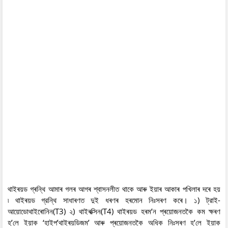
থাইৰয়ড গ্ৰন্থি আমাৰ গলৰ আগৰ শ্বাসনলীত থাকে আৰু ইয়াৰ আকাৰ পখিলাৰ দৰে হয়
৷ থাইৰয়ড গ্রন্থি সাধাৰণত দুই ধৰণৰ হৰমোন নিঃসৰণ কৰে। ১) ট্রাই-
আয়োডোথাইৰোনিন(T3) ২) থাইৰক্সিন(T4) থাইৰয়ড হৰম’ন প্ৰয়োজনতকৈ কম ক্ষৰণ
হ’লে ইয়াক ‘হাইপ’থাইৰয়ডিজম’ আৰু প্ৰয়োজনতকৈ অধিক নিঃসৰণ হ’লে ইয়াক