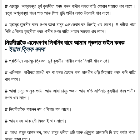
# এচামুচ অশ্বগন্ধা চূৰ্ণ কুহুমীয়া গৰম গৰুৰ গাখীৰ লগত ৰাতি শোৱাৰ সময়ত খাব লাগে।
নতুবা অশ্বগন্ধা গছৰ পাত আৰু শিপা খুন্দি পানীৰ লগত উতলাই খাব লাগে।
# দুচামুচ তুলসীৰ ৰসৰ লগত আধা চামুচ এল'ভেৰাৰ ৰস মিলাই খাব লাগে। # ধনীয়া পাত
পিচি এগিলাচ কুহুমীয়া গৰম পানীৰ লগত ৰাতি শোৱাৰ সময়ত খাব লাগে।
নিয়মীয়াকৈ এনেধৰণৰ লিখনিৰ বাবে আমাৰ গ্ৰুপত জইন কৰক
-
ইয়াত ক্লিক কৰক
# প্রতিদিনে এচামুচ ত্রিফলা চূৰ্ণ কুহুমীয়া পানীৰ লগত মিলাই খাব লাগে।
# এগিলাচ গাখীৰত হালধী ৰস বা ঘৰত তৈয়াৰ কৰা হালধীৰ গুড়ি মিহলাই গৰম কৰি ৰাতি
খাব লাগে।
# আধা চামুচ জালুক গুড়ি আৰু আধা চামুচ শুকান আদা গুড়ি এগিলাচ কুহুমীয়া গৰম পানীৰ
লগত খাব লাগে।
# নিয়মীয়াকৈ গাজৰৰ ৰস এগিলাচ খাব লাগে।
# আদাৰ ৰস আৰু মৌ মিহলাই খাব লাগে।
# আধা চামুচ আদাৰ ৰস, আধা চামুচ ধনীয়া গুটি আৰু এটুকুৰা ডালচেনি দি চাহ বনাই খালে
সুফল পোৱা যায়।