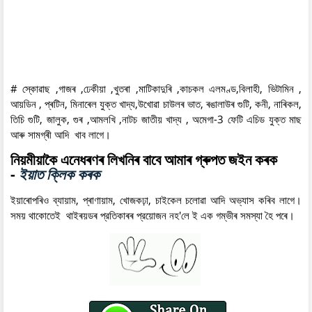
# স্কোৱাছ ,গাজৰ ,ঢেকীয়া ,খুতৰা ,মাটিকাদুৰি ,কাচকল এলমণ্ড,বিলাহী, ভিটামিন ,
আয়ডিন , প্ৰটিন, মিনাৰেল যুক্ত খাদ্য,উখোৱা চাউলৰ ভাত, ৰঙালাউৰ গুটি, কনী, নাৰিকল,
তিচি গুটি, জালুক, গুৰ ,আমলখি ,নাটচ জাতীয় খাদ্য , অমেগা-3 ফেটি এচিড যুক্ত মাছ
আৰু সামগ্ৰী আদি খাব লাগে।
নিয়মীয়াকৈ এনেধৰণৰ লিখনিৰ বাবে আমাৰ গ্ৰুপত জইন কৰক
-
ইয়াত ক্লিক কৰক
ইয়াৰোপৰিও ব্যায়াম, প্ৰাণায়াম, খোজকঢ়া, চাইকেল চলোৱা আদি অভ্যাস কৰিব লাগে।
সময় থাকোতেই থাইৰয়ডৰ প্রতিকাৰৰ প্রয়োজন নহ'লে ই এক গম্ভীৰ সমস্যা হৈ পৰে।