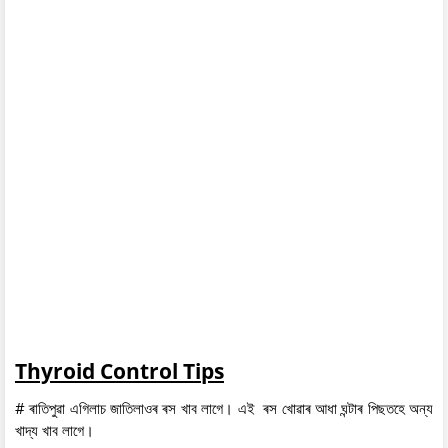
Thyroid Control Tips
# ৰাতিপুৱা এগিলাচ জাতিলাওৰ ৰস খাব লাগে। এই ৰস খোৱাৰ আধা ঘন্টাৰ পিছতহে অন্য
খাদ্য খাব লাগে।