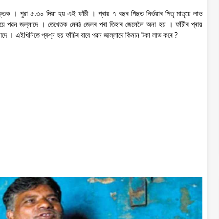
ক্তক । পুৱা ৫.৩০ দিয়া হয় এই ফাঁচী । প্ৰায় ৭ বছৰ পিছত নিৰ্ভয়াৰ পিতৃ মাতৃয়ে লাভ
 দিয়ে পৱন জল্লাদে । তেখেতক মেৰঠ জেলৰ পৰা তিহাৰ জেলেলৈ অনা হয় । ফাঁচীৰ প্ৰায়
াদে । এইখিনিতে প্ৰশ্ন হয় ফাঁচিৰ বাবে পৱন জাল্লাদে কিমান টকা লাভ কৰে ?