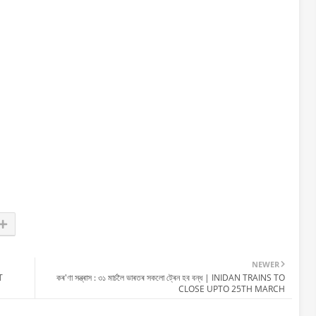
NEWER
T
কৰ'ণা সন্ত্ৰাস : ৩১ মাৰ্চলৈ ভাৰতৰ সকলো ট্ৰেন হব বন্ধ | INIDAN TRAINS TO
CLOSE UPTO 25TH MARCH