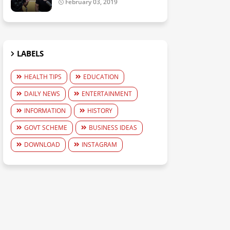
February 03, 2019
LABELS
HEALTH TIPS
EDUCATION
DAILY NEWS
ENTERTAINMENT
INFORMATION
HISTORY
GOVT SCHEME
BUSINESS IDEAS
DOWNLOAD
INSTAGRAM