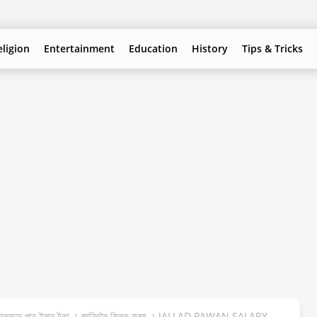
eligion
Entertainment
Education
History
Tips & Tricks
 পৱন জাল্লাদে পাব ইমান টকা । জানিবলৈ ক্লিক কৰক । JALLAD PAWAN SALARY