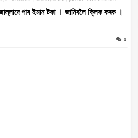
ৱন জাল্লাদে পাব ইমান টকা । জানিবলৈ ক্লিক কৰক ।
0